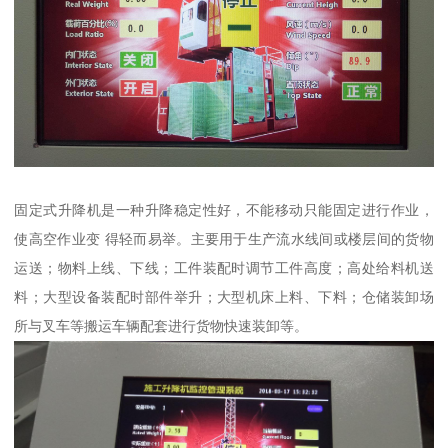
固定式升降机是一种升降稳定性好，不能移动只能固定进行作业，
使高空作业变 得轻而易举。主要用于生产流水线间或楼层间的货物
运送；物料上线、下线；工件装配时调节工件高度；高处给料机送
料；大型设备装配时部件举升；大型机床上料、下料；仓储装卸场
所与叉车等搬运车辆配套进行货物快速装卸等。