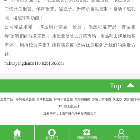
门锁开关报警、倾斜报警、黑匣子。升降机自动控制：自动平层功
能、楼层呼叫功能；
公司精益求精， 满足用户需要，价廉， 供应可靠产品，真诚相
待”是我们的服务宗旨；“用质量信誉去开拓市场，用品种去满足顾客
需求 ，用持续改革提升顾客满意度”提供优良服务是我们的质量方
针。
m.huayangdianzi110.b2b168.com
Top
主营产品：吊钩视频监控 升降机监控 卸料平台监控 塔吊防碰撞 黑匣子防碰撞 风速仪 太阳能障碍
灯 安全提示灯
版权所有：上海宇叶电子科技有限公司
首页
在线QQ
13061676999
在线留言