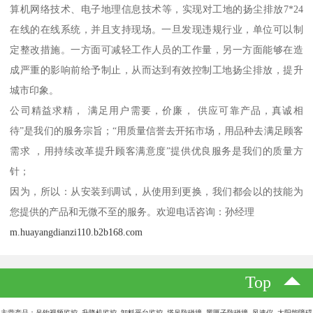
算机网络技术、电子地理信息技术等，实现对工地的扬尘排放7*24
在线的在线系统，并且支持现场。一旦发现违规行业，单位可以制
定整改措施。一方面可减轻工作人员的工作量，另一方面能够在造
成严重的影响前给予制止，从而达到有效控制工地扬尘排放，提升
城市印象。
公司精益求精， 满足用户需要，价廉， 供应可靠产品，真诚相
待”是我们的服务宗旨；“用质量信誉去开拓市场，用品种去满足顾客
需求 ，用持续改革提升顾客满意度”提供优良服务是我们的质量方
针；
因为，所以：从安装到调试，从使用到更换，我们都会以的技能为
您提供的产品和无微不至的服务。欢迎电话咨询：孙经理
m.huayangdianzi110.b2b168.com
Top
主营产品：吊钩视频监控 升降机监控 卸料平台监控 塔吊防碰撞 黑匣子防碰撞 风速仪 太阳能障碍