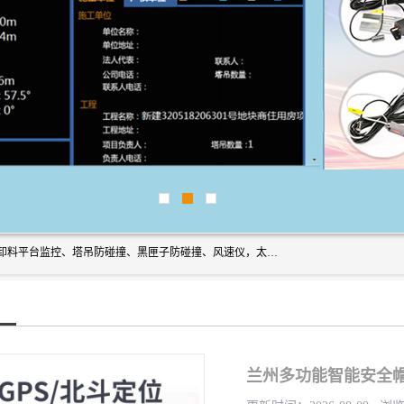
上海宇叶电子科技有限公司是吊钩视频监控、升降机监控、卸料平台监控、塔吊防碰撞、黑匣子防碰撞、风速仪，太阳能障碍灯安全提示灯等一系列升降机的常用配件产品专业研发生产加工的公司，拥有完整、科学的质量管理体系。
兰州多功能智能安全帽