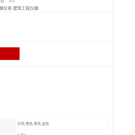
览数：402
器仪表
建筑工程仪器
红色,橙色,黄色,蓝色
1.3kg