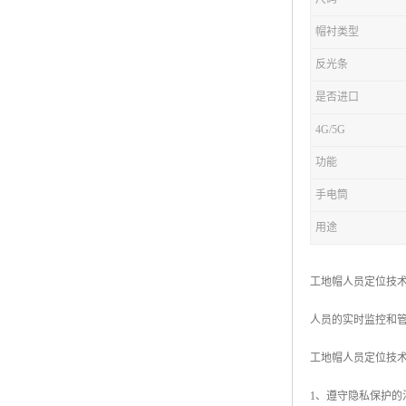
帽衬类型
反光条
是否进口
4G/5G
功能
手电筒
用途
工地帽人员定位技
人员的实时监控和
工地帽人员定位技
1、遵守隐私保护