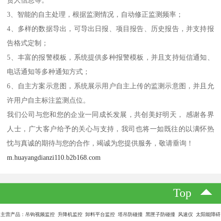
责人信息等。
3、智能的自主处理，根据监测情况，自动修正监测频率；
4、多样的数据导出，可导出日报、项目报告、历史报告，并支持报
告格式定制；
5、丰富的报警模板，系统提供多种报警模板，并且支持短信通知、
电话通知等多种通知方式；
6、自主方案示意图，系统展示用户自主上传的监测示意图，并且允
许用户自主标注监测点位。
我们公司与您和您的企业一同成长发展，共创美好明天， 感谢各界
人士，广大客户给予的关心与支持，我司也将一如既往的以满怀热
忱与真诚的期待与您的合作，竭诚为您提供服务，敬请垂询！
m.huayangdianzi110.b2b168.com
Top
主营产品：吊钩视频监控 升降机监控 卸料平台监控 塔吊防碰撞 黑匣子防碰撞 风速仪 太阳能障碍