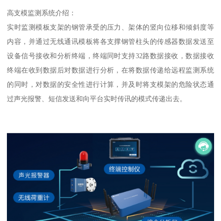
高支模监测系统介绍：
实时监测模板支架的钢管承受的压力、架体的竖向位移和倾斜度等
内容，并通过无线通讯模板将各支撑钢管柱头的传感器数据发送至
设备信号接收和分析终端，终端同时支持32路数据接收，数据接收
终端在收到数据后对数据进行分析，在将数据传递给远程监测系统
的同时，对数据的安全性进行计算，并及时将支模架的危险状态通
过声光报警、短信发送和向平台实时传讯的模式传递出去。