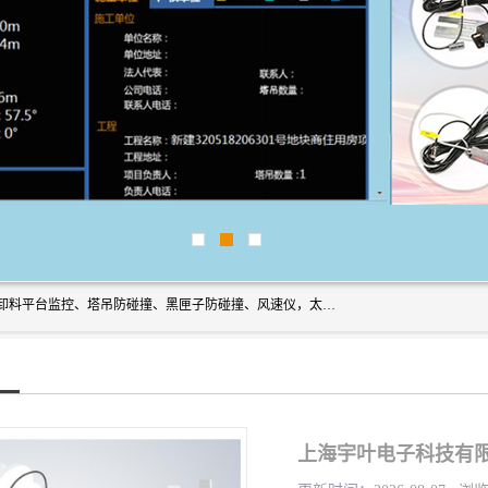
上海宇叶电子科技有限公司是吊钩视频监控、升降机监控、卸料平台监控、塔吊防碰撞、黑匣子防碰撞、风速仪，太阳能障碍灯安全提示灯等一系列升降机的常用配件产品专业研发生产加工的公司，拥有完整、科学的质量管理体系。
上海宇叶电子科技有限