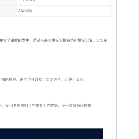
A级保障
免安全事故的发生，通过对高大模板支撑系统的模板沉降、支架变
、横向位移、纵向位移数据，监测更全，让施工安心；
分析，使用者能够明了的查看工作数据，便于紧急隐患排查；