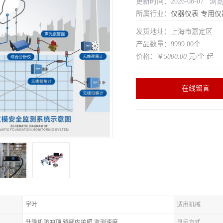
更新时间：2026-08-07 浏
所属行业：
仪器仪表
专用仪
发货地址：上海市嘉定区
产品数量：9999.00个
价格：￥
5000.00
元/个 起
在线留言
宇叶
适用机械
升降机防冲顶,轿厢内拍照,监测速度
显示方式