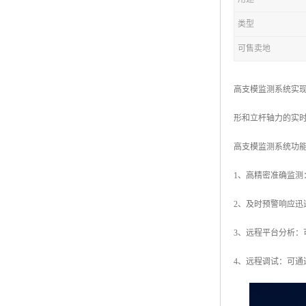
类型
可售卖地
高支模监测系统实
形和立杆轴力的实
高支模监测系统功
1、高精密准确监
2、及时预警响应
3、远程平台分析：
4、远程调试：可