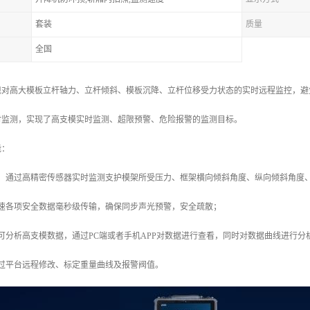
套装
质量
全国
现对高大模板立杆轴力、立杆倾斜、模板沉降、立杆位移受力状态的实时远程监控，避
时监测，实现了高支模实时监测、超限预警、危险报警的监测目标。
能：
测：通过高精密传感器实时监测支护模架所受压力、框架横向倾斜角度、纵向倾斜角度
迅速各项安全数据毫秒级传输，确保同步声光预警，安全疏散；
可分析高支模数据，通过PC端或者手机APP对数据进行查看，同时对数据曲线进行
通过平台远程修改、标定重量曲线及报警阀值。