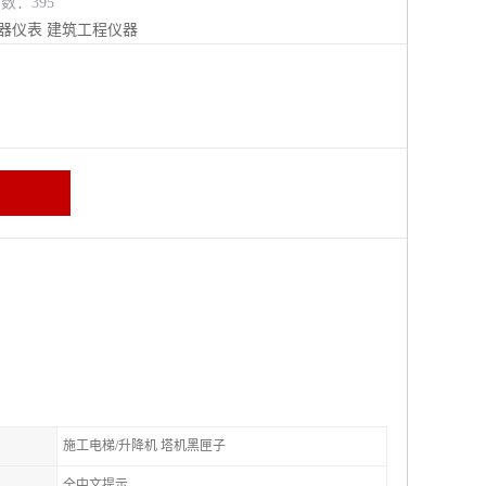
览数：395
器仪表
建筑工程仪器
施工电梯/升降机 塔机黑匣子
全中文提示