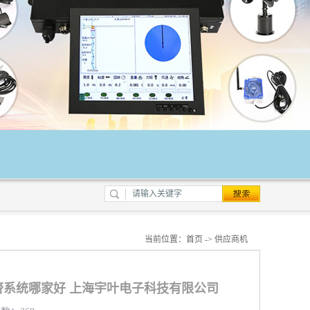
当前位置：
首页
->
供应商机
警系统哪家好 上海宇叶电子科技有限公司