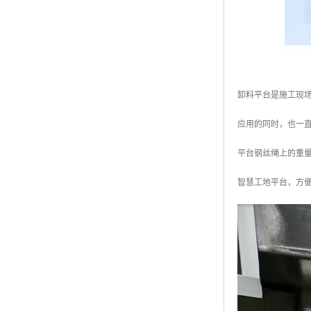
卸料平台是施工现
应用的同时，也一
平台钢丝绳上的重
智慧工地平台，方