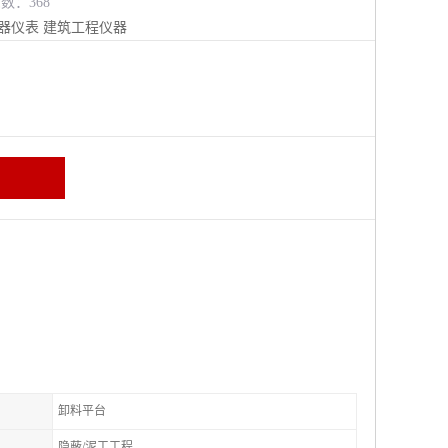
览数：368
器仪表
建筑工程仪器
卸料平台
隐蔽/泥工工程