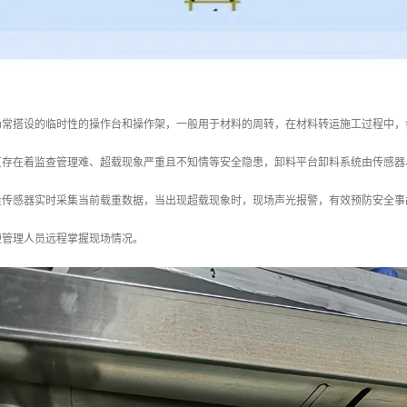
场常搭设的临时性的操作台和操作架，一般用于材料的周转，在材料转运施工过程中，
直存在着监查管理难、超载现象严重且不知情等安全隐患，卸料平台卸料系统由传感器
量传感器实时采集当前载重数据，当出现超载现象时，现场声光报警，有效预防安全事故
便管理人员远程掌握现场情况。