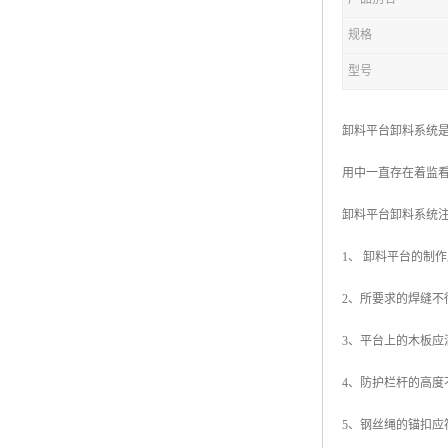
规格
型号
卸料平台卸料系统
用中一直存在着监
卸料平台卸料系统
1、 卸料平台的制
2、所要求的焊缝不
3、平台上的木板应
4、防护栏杆的高度
5、钢丝绳的锚扣应