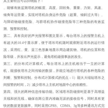
其主要特点可以归纳如下：
、能够有效监测塔机的幅度、高度、回转角、重量、力矩、风速、
倾角等运营量，实现对塔机自身运作危险（超重、倾斜过大等）、
与障碍物碰撞危险、与群塔机协作碰撞危险等三种危险的有效监
测、预警和控制。
第二、具有良好的声光报警和图文显示，每台塔吊上的报警主机上
有超大的10.4寸显示屏，便于塔吊司机随时观察附近塔吊的运行情
况，采用红、黄、蓝三色形象地显示周边建筑物、塔机的位置和危
险等级，并发出声光提示，避免塔机碰撞事故的发生。
第三、的分布式计算模式，每台塔吊上的主机相当于一立的计算
机，能接收塔吊之间传输的数据，并能立地进行塔机的各种危险的
判断、预警和控制。分布式计算模式的优点：1）能大大缩短塔吊之
间报警的时间，2）减少塔吊上主机对地面中心的依赖性。
第四、强大的两种信息传输功能。区域塔吊防碰撞时是基于高增益
天线和的无线，确保在两公里内准确无误的接收信号，同时具有更
快的数据更新频率。同时采用GPRS、CDMA、3g等多种通讯方式完