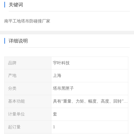
关键词
南平工地塔吊防碰撞厂家
详细说明
品牌
宇叶科技
产地
上海
分类
塔吊黑匣子
基本功能
具有“重量、力矩、幅度、高度、回转”等参数的显示、记录、报警功能。
计量单位
套
起订量
1