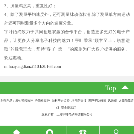
3、测量精度高，重复性好；
4、除了测量平均速度外，还可测量脉动值和湍;除了测量单方向运动
外还可同时测量多个方向的速度分量。
宇叶始终致力于共同创建双赢的合作平台，创造更多更好的电子产
品，让更多人分享电子科技的魅力！宇叶秉承“顾客至上，锐意进
取”的经营理念，坚持“客 户 第 一”的原则为广大客户提供的服务。
欢迎惠顾。
m.huayangdianzi110.b2b168.com
Top
主营产品：吊钩视频监控 升降机监控 卸料平台监控 塔吊防碰撞 黑匣子防碰撞 风速仪 太阳能障碍
灯 安全提示灯
版权所有：上海宇叶电子科技有限公司