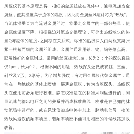
风速仪其基本原理是将一根细的金属丝放在流体中，通电流加热金
属丝，使其温度高于流体的温度，因此将金属丝风速计称为“热线”。
当流体沿垂直方向流过金属丝时，将带走金属丝的一部分热量，使
金属丝温度下降。根据强迫对流热交换理论，可导出热线散失的热
量Q与流体的速度v之间存在关系式。标准的热线探头由两根支架张
紧一根短而细的金属丝组成。金属丝通常用铂、铑、钨等熔点高、
延展性好的金属制成。常用的丝直径为5μm，长为2 ；小的探头直径
仅1μm，长为0.2 。根据不同的用途，热线探头还做成双丝、三丝、
斜丝及V形、X形等。为了增加强度，有时用金属膜代替金属丝，通
常在一热绝缘的基体上喷镀一层薄金属膜，称为热膜探头。热线探
头在使用前必须进行校准。静态校准是在的标准风洞里进行的，测
量流速与输出电压之间的关系并画成标准曲线；校准是在已知的脉
动流场中进行的，或在风速仪加热电路中加上一脉动电信号，校验
热线风速仪的频率响应，若频率响应不佳可用相应的补偿线路加以
改善。