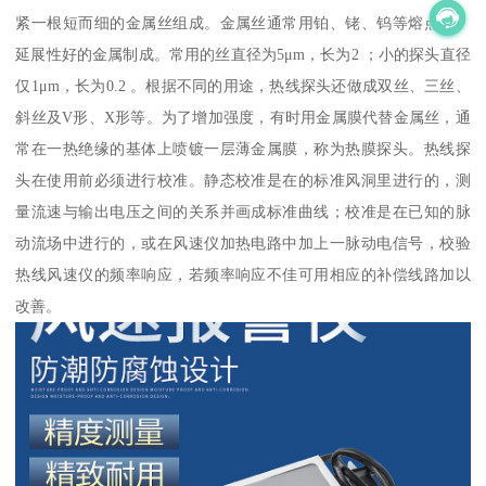
紧一根短而细的金属丝组成。金属丝通常用铂、铑、钨等熔点高、
延展性好的金属制成。常用的丝直径为5μm，长为2 ；小的探头直径
仅1μm，长为0.2 。根据不同的用途，热线探头还做成双丝、三丝、
斜丝及V形、X形等。为了增加强度，有时用金属膜代替金属丝，通
常在一热绝缘的基体上喷镀一层薄金属膜，称为热膜探头。热线探
头在使用前必须进行校准。静态校准是在的标准风洞里进行的，测
量流速与输出电压之间的关系并画成标准曲线；校准是在已知的脉
动流场中进行的，或在风速仪加热电路中加上一脉动电信号，校验
热线风速仪的频率响应，若频率响应不佳可用相应的补偿线路加以
改善。