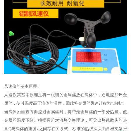
风速仪的基本原理：
风速仪其基本原理是将一根细的金属丝放在流体中，通电流加热金
属丝，使其温度高于流体的温度，因此将金属丝风速计称为“热线”。
当流体沿垂直方向流过金属丝时，将带走金属丝的一部分热量，使
金属丝温度下降。根据强迫对流热交换理论，可导出热线散失的热
量Q与流体的速度v之间存在关系式。标准的热线探头由两根支架张