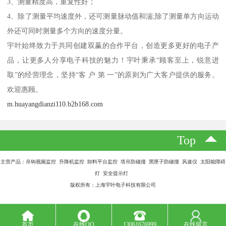
3、测量精度高，重复性好；
4、除了测量平均速度外，还可测量脉动值和湍;除了测量单方向运动
外还可同时测量多个方向的速度分量。
宇叶始终致力于共同创建双赢的合作平台，创造更多更好的电子产
品，让更多人分享电子科技的魅力！宇叶秉承“顾客至上，锐意进
取”的经营理念，坚持“客 户 第 一”的原则为广大客户提供的服务。
欢迎惠顾。
m.huayangdianzi110.b2b168.com
Top
主营产品：吊钩视频监控 升降机监控 卸料平台监控 塔吊防碰撞 黑匣子防碰撞 风速仪 太阳能障碍
灯 安全提示灯
版权所有：上海宇叶电子科技有限公司
首页
在线QQ
13061676999
在线留言