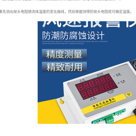
（事先测出探头电阻随流体温度的变化曲线，然后根据测得的探头电阻就可确定温度。