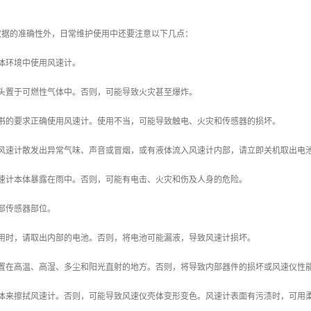
数据的准确性外，日常维护使用中还要注意以下几点：
体环境中使用风速计。
探头置于可燃性气体中。否则，可能导致火灾甚至爆炸。
明书的要求正确使用风速计。使用不当，可能导致触电、火灾和传感器的损坏。
遇风速计散发出异常气味、声音或冒烟，或有液体流入风速计内部，请立即关机取出电
风速计本体暴露在雨中。否则，可能有电击、火灾和伤及人身的危险。
部传感器部位。
使用时，请取出内部的电池。否则，将电池可能漏液，导致风速计损坏。
放置在高温、高湿、多尘和阳光直射的地方。否则，将导致内部器件的损坏或风速仪性
液体来擦拭风速计。否则，可能导致风速仪壳体变形变色。风速计表面有污渍时，可用