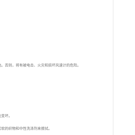
池。否则，将有被电击、火灾和损坏风速计的危险。
能变坏。
柔软的织物和中性洗涤剂来擦拭。