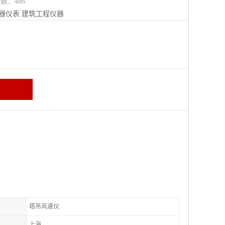
览数：486
器仪表
建筑工程仪器
塔吊风速仪
上海