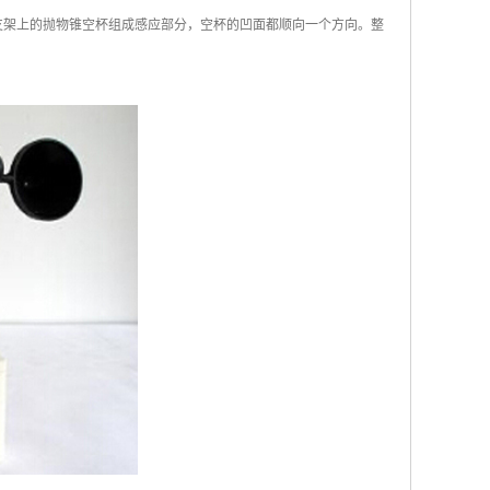
在支架上的抛物锥空杯组成感应部分，空杯的凹面都顺向一个方向。整