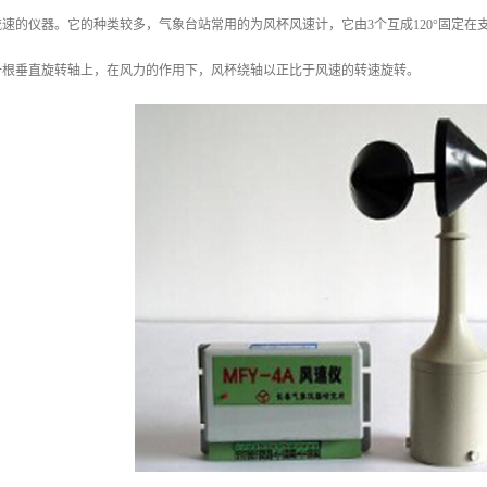
速的仪器。它的种类较多，气象台站常用的为风杯风速计，它由3个互成120°固定
一根垂直旋转轴上，在风力的作用下，风杯绕轴以正比于风速的转速旋转。