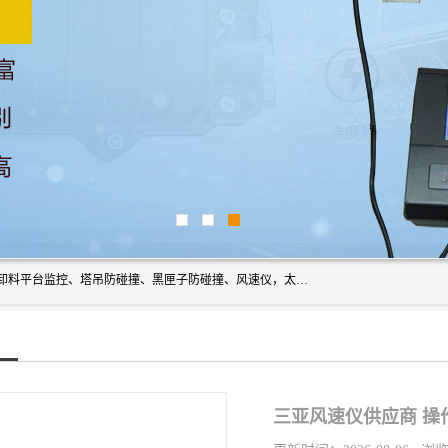
上海宇叶电子科技有限公司是吊钩视频监控、升降机监控、卸料平台监控、塔吊防碰撞、黑匣子防碰撞、风速仪，太阳能障碍灯安全提示灯等一系列升降机的常用配件产品专业研发生产加工的公司，拥有完整、科学的质量管理体系。
三亚风速仪供应商 操