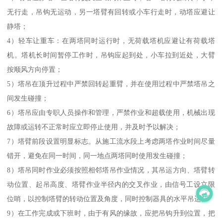
无行走，吊钩无运动，另一塔臂有回转或小车行走时，动塔应避让
静塔；
4）轻车让重车：在两塔同时运行时，无荷载塔机应避让有荷载塔
机。塔机长时间暂停工作时，吊钩应起到处，小车拉到近处，大臂
按顺风方向停置；
5）塔吊在顶升过程中严禁回转起重臂，并在使用过程中严禁塔吊之
间发生碰撞；
6）塔吊应由专职人员操作和管理，严禁作业和超载使用，机械出现
故障或运转不正常时应立即停止使用，并及时予以解决；
7）塔臂前段设置明显标志。从施工流水段上考虑两塔作业时间尽量
错开，避免在同一时间，同一地点两塔同时使用发生碰撞；
8）塔吊同时作业必须按照相邻塔吊作业情况，其吊运方向、塔臂转
动位置、起吊高度、塔臂作业半径内的交叉作业，由信号工设立限
位哨，以控制塔臂的转动位置及角度，同时控制器具的水平吊运。
9）在工作完成或下班时，由于有风的缘故，应把吊钩升到位置，把