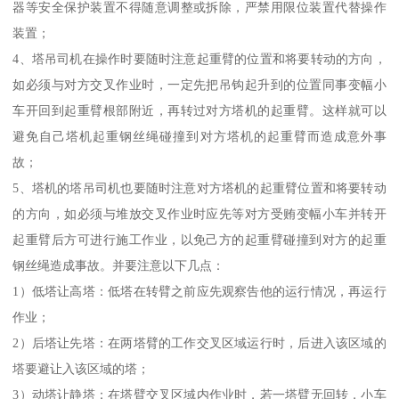
器等安全保护装置不得随意调整或拆除，严禁用限位装置代替操作
装置；
4、塔吊司机在操作时要随时注意起重臂的位置和将要转动的方向，
如必须与对方交叉作业时，一定先把吊钩起升到的位置同事变幅小
车开回到起重臂根部附近，再转过对方塔机的起重臂。这样就可以
避免自己塔机起重钢丝绳碰撞到对方塔机的起重臂而造成意外事
故；
5、塔机的塔吊司机也要随时注意对方塔机的起重臂位置和将要转动
的方向，如必须与堆放交叉作业时应先等对方受贿变幅小车并转开
起重臂后方可进行施工作业，以免己方的起重臂碰撞到对方的起重
钢丝绳造成事故。并要注意以下几点：
1）低塔让高塔：低塔在转臂之前应先观察告他的运行情况，再运行
作业；
2）后塔让先塔：在两塔臂的工作交叉区域运行时，后进入该区域的
塔要避让入该区域的塔；
3）动塔让静塔：在塔臂交叉区域内作业时，若一塔臂无回转，小车