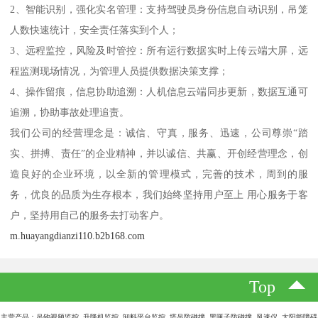
2、智能识别，强化实名管理：支持驾驶员身份信息自动识别，吊笼
人数快速统计，安全责任落实到个人；
3、远程监控，风险及时管控：所有运行数据实时上传云端大屏，远
程监测现场情况，为管理人员提供数据决策支撑；
4、操作留痕，信息协助追溯：人机信息云端同步更新，数据互通可
追溯，协助事故处理追责。
我们公司的经营理念是：诚信、守真，服务、迅速，公司尊崇“踏
实、拼搏、责任”的企业精神，并以诚信、共赢、开创经营理念，创
造良好的企业环境，以全新的管理模式，完善的技术，周到的服
务，优良的品质为生存根本，我们始终坚持用户至上 用心服务于客
户，坚持用自己的服务去打动客户。
m.huayangdianzi110.b2b168.com
Top
主营产品：吊钩视频监控 升降机监控 卸料平台监控 塔吊防碰撞 黑匣子防碰撞 风速仪 太阳能障碍