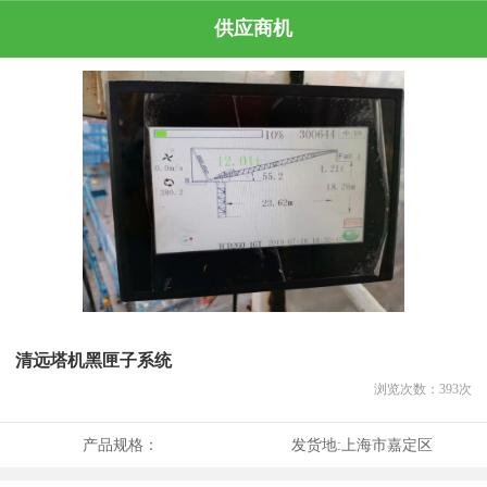
供应商机
清远塔机黑匣子系统
浏览次数：
393
次
产品规格：
发货地:
上海市嘉定区