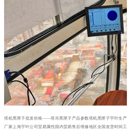
塔机黑匣子批发价格——塔吊黑匣子产品参数塔机黑匣子宇叶生产
厂家上海宇叶公司贸易属性国内贸易售后维修地区全国发货时间工