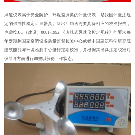
风速仪表属于安全防护、环境监测类的计量仪表，是我国计量法规
定的强制性检定计量器具。除出厂销售需要具备相应的校准报告，
也需按JJG（建设）0001-1992 《热球式风速仪检定规程》的要求每
年定期到国家空调设备质量监督检验中心或者中国建筑科学研究院
建筑能源与环境检测中心进行定期校准，并根据其出具法定校准对
仪器各方面进行调整以获得工作状态。