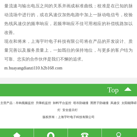
量流速与输出电压之间的关系并画成标准曲线；校准是在已知的脉
动流场中进行的，或在风速仪加热电路中加上一脉动电信号，校验
热线风速仪的频率响应，若频率响应不佳可用相应的补偿线路加以
改善。
现在和将来，上海宇叶电子科技有限公司将在产品的开发设计、质
量完善以及服务质量上，一如既往的保持地位，与更多的客户结为
可靠、忠实的合作伙伴是我们不懈的追求。
m.huayangdianzi110.b2b168.com
Top
主营产品：吊钩视频监控 升降机监控 卸料平台监控 塔吊防碰撞 黑匣子防碰撞 风速仪 太阳能障碍
灯 安全提示灯
版权所有：上海宇叶电子科技有限公司