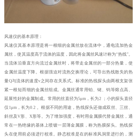
风速仪的基本原理：
风速仪其基本原理是将一根细的金属丝放在流体中，通电流加热金
属丝，使其温度高于流体的温度，因此将金属丝风速计称为“热线”。
当流体沿垂直方向流过金属丝时，将带走金属丝的一部分热量，使
金属丝温度下降。根据强迫对流热交换理论，可导出热线散失的热
量Q与流体的速度v之间存在关系式。标准的热线探头由两根支架张
紧一根短而细的金属丝组成。金属丝通常用铂、铑、钨等熔点高、
延展性好的金属制成。常用的丝直径为5μm，长为2 ；小的探头直径
仅1μm，长为0.2 。根据不同的用途，热线探头还做成双丝、三丝、
斜丝及V形、X形等。为了增加强度，有时用金属膜代替金属丝，通
常在一热绝缘的基体上喷镀一层薄金属膜，称为热膜探头。热线探
头在使用前必须进行校准。静态校准是在的标准风洞里进行的，测