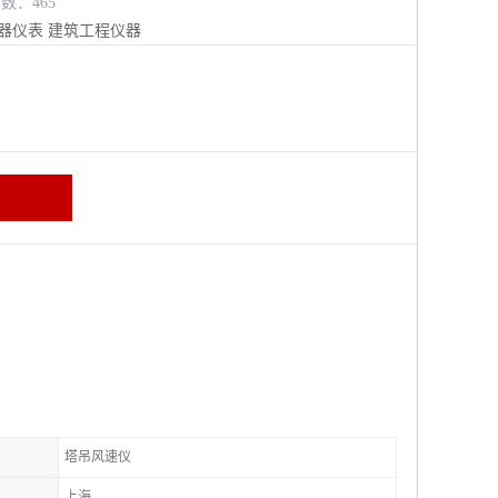
览数：465
器仪表
建筑工程仪器
塔吊风速仪
上海