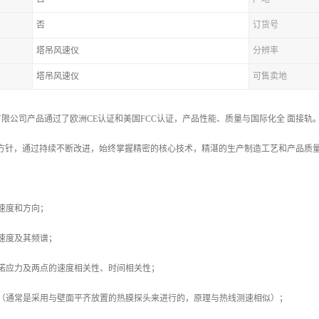
否
订货号
塔吊风速仪
分辨率
塔吊风速仪
可售卖地
限公司产品通过了欧洲CE认证和美国FCC认证，产品性能、质量与国际化全 面接轨。
营方针，通过持续不断改进，始终掌握精密的核心技术，精湛的生产制造工艺和产品质
速度和方向；
速度及其频谱；
雷诺应力及两点的速度相关性、时间相关性；
力（通常是采用与壁面平齐放置的热膜探头来进行的，原理与热线测速相似）；