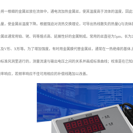
是将一根细的金属丝放在流体中，通电流加热金属丝，使其温度高于流体的温度，因此
热量，使金属丝温度下降。根据强迫对流热交换理论，可导出热线散失的热量Q与流体
属丝通常用铂、铑、钨等熔点高、延展性好的金属制成。常用的丝直径为5μm，长为2 
丝及V形、X形等。为了增加强度，有时用金属膜代替金属丝，通常在一热绝缘的基体
的标准风洞里进行的，测量流速与输出电压之间的关系并画成标准曲线；校准是在已知
频率响应，若频率响应不佳可用相应的补偿线路加以改善。