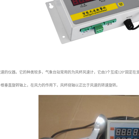
速的仪器。它的种类较多，气象台站常用的为风杯风速计，它由3个互成120°固定
一根垂直旋转轴上，在风力的作用下，风杯绕轴以正比于风速的转速旋转。