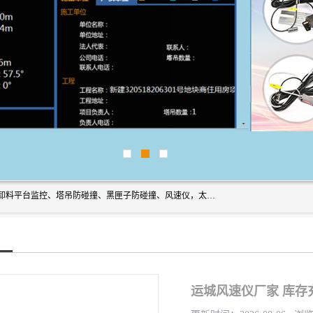
上海宇叶电子科技有限公司是吊钩视频监控、升降机监控、卸料平台监控、塔吊防碰撞、黑匣子防碰撞、风速仪，太阳能障碍灯安全提示灯等一系列升降机的常用配件产品专业研发生产加工的公司，拥有完整、科学的质量管理体系。
运城风速仪厂家 库存