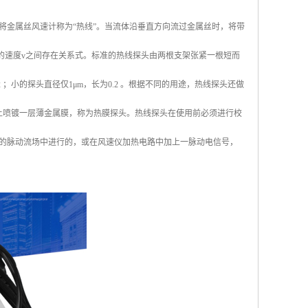
将金属丝风速计称为“热线”。当流体沿垂直方向流过金属丝时，将带
的速度v之间存在关系式。标准的热线探头由两根支架张紧一根短而
；小的探头直径仅1μm，长为0.2 。根据不同的用途，热线探头还做
上喷镀一层薄金属膜，称为热膜探头。热线探头在使用前必须进行校
的脉动流场中进行的，或在风速仪加热电路中加上一脉动电信号，