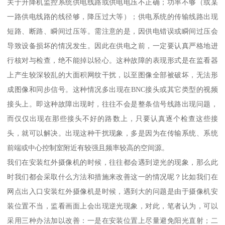
关于升降机监控系统供电线路或供电电压不正确；功率不够（或某
一路供电线路的线径够，降压过大等）；供电系统的传输线路出现
短路、断路、瞬间过压等。需注意的是，因供电错误或瞬间过压会
导致设备损坏的情况发生。因此在供电之前，一定要认真严格地进
行核对与检查，绝不能掉以轻心。这种故障的表现形式是在监看器
上产生较深较乱的大面积网纹干扰，以至图像全部被破坏，无法形
成图像和同步信号。这种情况多出现在BNC接头或其它类型的视频
接头上。即这种故障出现时，往往不会是整条信号线路出现问题，
而仅仅出现在那些接头不好的路数上，只要认真逐个检查这些接
头，就可以解决。出现这种干扰现象，多是因为在传输系统、系统
前端或中心控制室附近有较强且频率较高的空间源。
我们在安装红外摄像机的时候，往往都会遇到逆光的现象，那么此
时我们都会采取什么方法和措施来改善这一的情况呢？比如我们在
网点出入口安装红外摄像机是时候，遇到大的问题是由于摄像机安
装位置不当，监看画面上会出现逆光现象，对此，笔者认为，可以
采用三种办法加以改善：一是在安装位置上尽量避免阳光直射；二