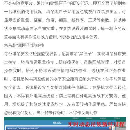
不会被随意更改，通过查阅“黑匣子”的历史记录，即可全面了解到每
一台塔机的使用状况。塔吊黑匣子采用蓝色或灰白液晶屏显示，可
显示当前重量、幅度、角度、额重、载荷率、工况等参数。并以棒
状图形式动态显示当前实重，在参数设置及调试时，每一相应的设
置界面均有操作说明以方便用户更轻松的适用本仪表。
塔吊装“黑匣子”防碰撞
每台塔吊安装防碰撞监视设备，配备塔吊‘黑匣子’，实现塔吊群塔安
全控制，塔吊吊运重量控制，防碰撞保护，吊装区域管理，对塔吊
操作实时。塔机不得靠近架空输电线路作业，必须在线路旁作业
时，塔机吊钩与架空线路的水平安全距离必须大于6米：如不能保证
安全距离，必须搭设安全防护屏障或停电施工；在塔机大臂回转范
围内，不得有外电高压线路；禁止塔机在外电高压线下方安装、使
用。塔机提升和降落速度应均匀，左右回转动作应平稳。严禁忽快
忽慢和突然制动。当回转未停稳时，不得作反向动作