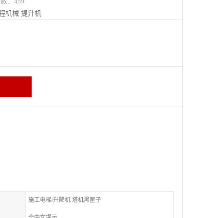
览数：459
程机械
提升机
施工电梯/升降机 塔机黑匣子
全中文提示