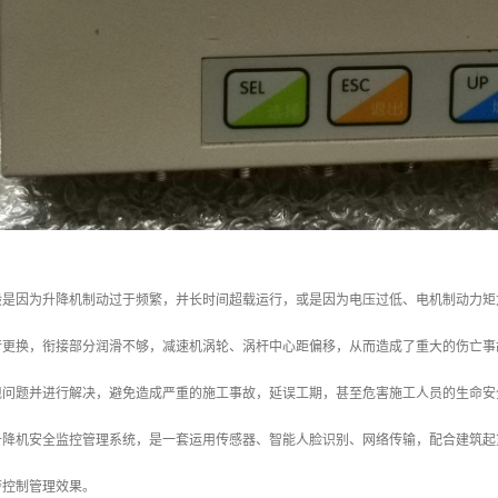
般是因为升降机制动过于频繁，并长时间超载运行，或是因为电压过低、电机制动力矩
行更换，衔接部分润滑不够，减速机涡轮、涡杆中心距偏移，从而造成了重大的伤亡事
现问题并进行解决，避免造成严重的施工事故，延误工期，甚至危害施工人员的生命安
升降机安全监控管理系统，是一套运用传感器、智能人脸识别、网络传输，配合建筑起
警控制管理效果。