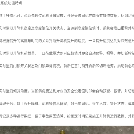
理系统功能特点：
作施工升降机时，必须先通过司机身份审核，并记录该司机在岗所有操作数据，达到切
统实时监测升降机高度及高度限位开关状态，当达到高度限位值时，系统会发出报警并
统可根据提升的高度与时间的关系判断升降机提升的速度，一旦提升速度达到对应数值
统实时监测升降机荷载量，一旦荷载量达到对应数值时即会自动预警、报警，并切断控
统实时监测门锁开关状态及门锁异常情况，前后任意门锁开启后即切断电源，启动前必
统实时监测倾斜角度，当倾斜角度达到对应的安全设定值时即会自动预警、报警，并切
程管理平台可对工程升降机、司机等信息备案，对当前司机、乘坐人数、提升状态、载
统可记录多种运行数据，便于事故原因追溯，按预定时间记录施工升降机运行数据，并