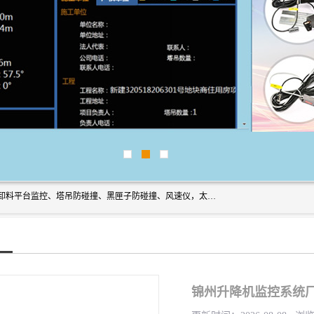
上海宇叶电子科技有限公司是吊钩视频监控、升降机监控、卸料平台监控、塔吊防碰撞、黑匣子防碰撞、风速仪，太阳能障碍灯安全提示灯等一系列升降机的常用配件产品专业研发生产加工的公司，拥有完整、科学的质量管理体系。
锦州升降机监控系统