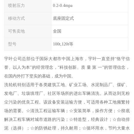
喷射压力
0.2-0.4mpa
移动方式
底座固定式
可售卖地
全国
型号
100t,120t等
宇叶公司总部位于国际大都市中国上海市，宇叶一直坚持“恪守信
誉、以人为本”的经营理念，“科技创新、质 量 第 一”的管理信念，
在国内外打下坚实的基础，成为中国。
洗轮机特别适用于各类建筑工地、矿业工场、水泥制品厂、煤矿、
发电厂、垃圾填埋厂、社区等场所的进出车辆清洗。从而达到无粉
尘污染的优良工程。该设备安装运输方便，可适用各种工地频繁转
场的需要。☆清洗工程运输车辆；☆安装简单，操作方便；☆彻底
解决工程车辆对城市道路的污染；☆特造型，经典设计；☆自动排
泥（选择）；☆的防锈处理，持久耐用；☆循环用水，节约大量水