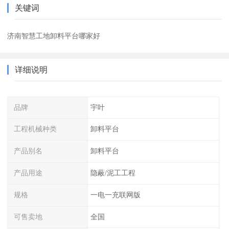
关键词
济南智慧工地卸料平台哪家好
详细说明
品牌
宇叶
工程机械种类
卸料平台
产品别名
卸料平台
产品用途
隐蔽/泥工工程
规格
一电一充联网版
可售卖地
全国