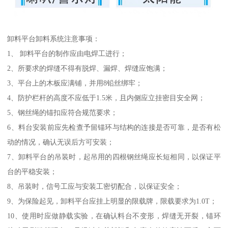
卸料平台卸料系统注意事项：
1、 卸料平台的制作应由电焊工进行；
2、所要求的焊缝不得有脱焊、漏焊、焊缝应饱满；
3、平台上的木板应满铺，并用8铅丝绑牢；
4、防护栏杆的高度不应低于1.5米，且内侧应立挂密目安全网；
5、钢丝绳的锚扣应符合规范要求；
6、料台安装前应先检查予留锚环与结构的连接是否可靠，是否有松
动的情况，确认无误后方可安装；
7、卸料平台的吊装时，起吊用的四根钢丝绳应长短相同，以保证平
台的平稳安装；
8、吊装时，信号工应与安装工密切配合，以保证安全；
9、为保险起见，卸料平台应挂上明显的限载牌，限载要求为1.0T；
10、使用时应做静载实验，在确认料台不变形，焊缝无开裂，锚环