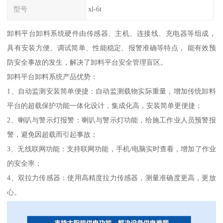
型号
xl-6t
卸料平台卸料系统硬件由传感器、主机、连接线、充电器等组成，
具有安装方便、调试简单、性能稳定、报警准确等特点， 能有效预
防安全事故的发生，解决了卸料平台安全管理盲区。
卸料平台卸料系统产品优势：
1、自动监测安装简单便捷：自动监测载物实际重量，增加传统卸料
平台的超载保护功能一体化设计，集成化高，安装简单更便捷；
2、喇叭与警示灯报警：喇叭与警示灯功能，给施工作业人员预警报
警，避免因超载而引起事故；
3、无线联网功能：支持联网功能，手机/电脑实时查看，增加了作业
的安全率；
4、双拉力传感器：使用高精度拉力传感器，测量准确度更高，更放
心。