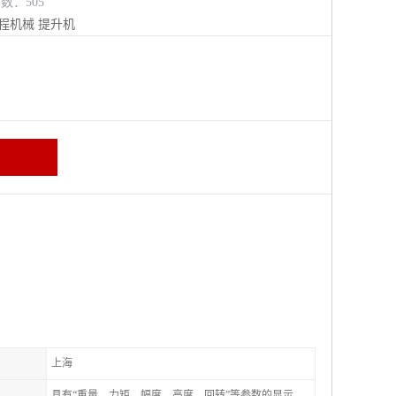
览数：505
程机械
提升机
上海
具有“重量、力矩、幅度、高度、回转”等参数的显示、记录、报警功能。