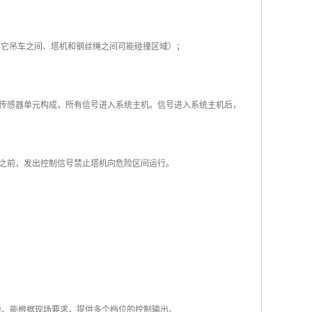
其它吊车之间、塔机和钢丝绳之间可能碰撞区域）；
传感器单元构成，所有信号进入系统主机。信号进入系统主机后，
之前，发出控制信号禁止塔机向危险区间运行。
输出功能。能根据现场要求，提供多个档位的控制输出。