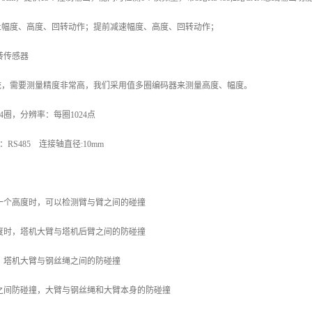
止幅度、高度、回转动作；提前减速幅度、高度、回转动作；
转传感器
统，需要测量精度非常高，我们采用值多圈编码器来测量高度、幅度。
24圈，分辨率：每圈1024点
RS485 连接轴直径:10mm
同一个高度时，可以检测臂与臂之间的碰撞
高度时，塔机大臂与塔机后臂之间的防碰撞
时，塔机大臂与钢丝绳之间的防碰撞
机之间防碰撞，大臂与钢丝绳和大臂本身的防碰撞