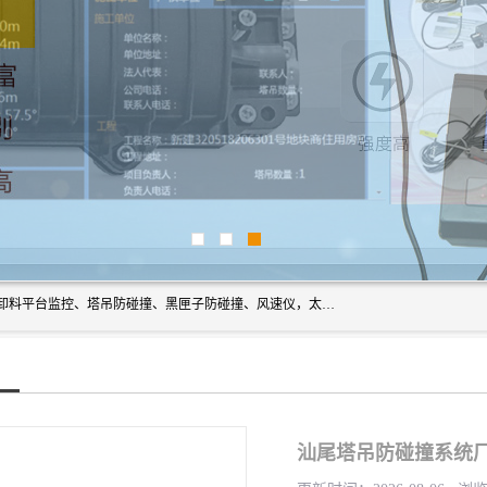
上海宇叶电子科技有限公司是吊钩视频监控、升降机监控、卸料平台监控、塔吊防碰撞、黑匣子防碰撞、风速仪，太阳能障碍灯安全提示灯等一系列升降机的常用配件产品专业研发生产加工的公司，拥有完整、科学的质量管理体系。
汕尾塔吊防碰撞系统厂