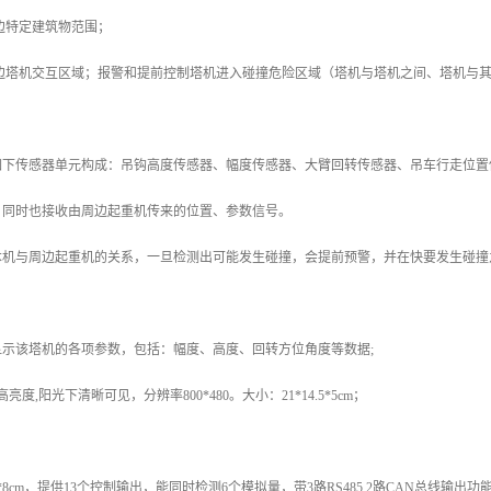
周边特定建筑物范围；
周边塔机交互区域；报警和提前控制塔机进入碰撞危险区域（塔机与塔机之间、塔机与
如下传感器单元构成：吊钩高度传感器、幅度传感器、大臂回转传感器、吊车行走位置
，同时也接收由周边起重机传来的位置、参数信号。
本机与周边起重机的关系，一旦检测出可能发生碰撞，会提前预警，并在快要发生碰撞
示该塔机的各项参数，包括：幅度、高度、回转方位角度等数据;
度,阳光下清晰可见，分辨率800*480。大小：21*14.5*5cm；
1*8cm，提供13个控制输出，能同时检测6个模拟量，带3路RS485,2路CAN总线