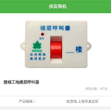
供应商机
楚雄工地楼层呼叫器
浏览次数：
467
次
产品规格：
发货地:
上海市嘉定区