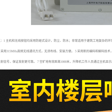
：1 主机和无线按钮均采用防砸式设计，防尘、防水；非常适用于建筑工地复杂的环境。
4 采用315MHz高频无线通讯方式，无须布线、安装方便。 5 采用新的编码和解码
机发射信号，保证发射更可靠。 7 空旷地有效距离1000米，升降机工作人员通过主机