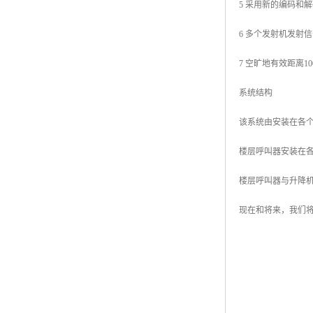
5 采用新的编码和
6 多个发射机发射
7 空旷地有效距离
系统结构
该系统由安装在各
楼层呼叫器安装在各
楼层呼叫器与升降
现在和将来，我们