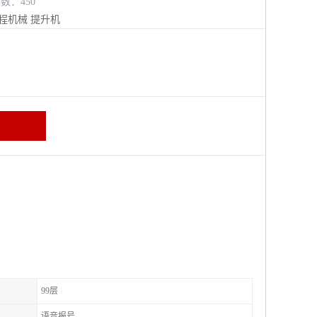
览数：450
程机械
提升机
99层
语音报号