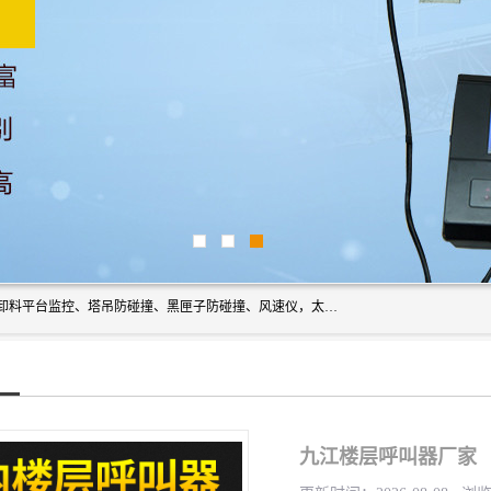
上海宇叶电子科技有限公司是吊钩视频监控、升降机监控、卸料平台监控、塔吊防碰撞、黑匣子防碰撞、风速仪，太阳能障碍灯安全提示灯等一系列升降机的常用配件产品专业研发生产加工的公司，拥有完整、科学的质量管理体系。
九江楼层呼叫器厂家