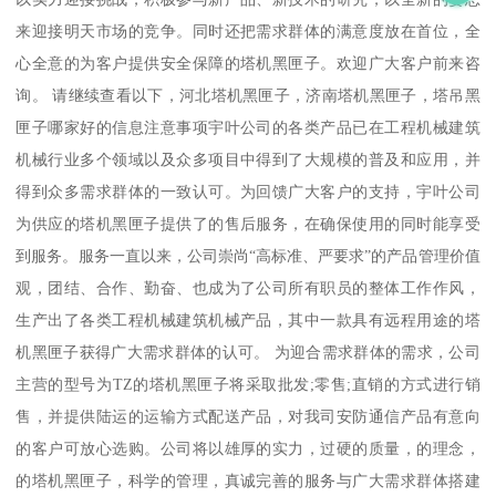
来迎接明天市场的竞争。同时还把需求群体的满意度放在首位，全
心全意的为客户提供安全保障的塔机黑匣子。欢迎广大客户前来咨
询。 请继续查看以下，河北塔机黑匣子，济南塔机黑匣子，塔吊黑
匣子哪家好的信息注意事项宇叶公司的各类产品已在工程机械建筑
机械行业多个领域以及众多项目中得到了大规模的普及和应用，并
得到众多需求群体的一致认可。为回馈广大客户的支持，宇叶公司
为供应的塔机黑匣子提供了的售后服务，在确保使用的同时能享受
到服务。服务一直以来，公司崇尚“高标准、严要求”的产品管理价值
观，团结、合作、勤奋、也成为了公司所有职员的整体工作作风，
生产出了各类工程机械建筑机械产品，其中一款具有远程用途的塔
机黑匣子获得广大需求群体的认可。 为迎合需求群体的需求，公司
主营的型号为TZ的塔机黑匣子将采取批发;零售;直销的方式进行销
售，并提供陆运的运输方式配送产品，对我司安防通信产品有意向
的客户可放心选购。公司将以雄厚的实力，过硬的质量，的理念，
的塔机黑匣子，科学的管理，真诚完善的服务与广大需求群体搭建