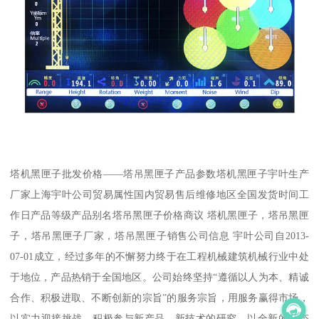
塔机黑匣子批发价格——塔吊黑匣子产品参数塔机黑匣子宇叶生产
厂家上海宇叶公司贸易属性国内贸易售后维修地区全国发货时间工
作日产品等级产品别名塔吊黑匣子价格商议 塔机黑匣子，塔吊黑匣
子，塔吊黑匣子厂家，塔吊黑匣子销售公司信息 宇叶公司自2013-
07-01成立，经过多年的不懈努力终于在工程机械建筑机械行业中处
于地位，产品热销于全国地区。公司始终坚持“遵循以人为本、精诚
合作、积极进取、不断创新的宗旨”的服务宗旨，用服务赢得市场，
以实力迎接挑战，积极参与新产品、新技术的研究，以全新的姿态