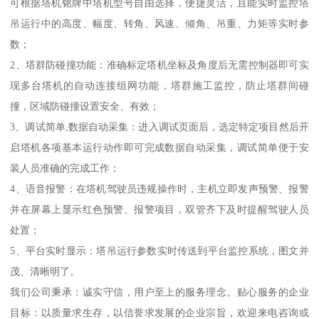
可根据塔机铭牌中塔机型号自由选择，便捷灵活，且能实时监控塔
吊运行中的高度、幅度、转角、风速、倾角、吊重、力矩等实时参
数；
2、塔群防碰撞功能：准确标定塔机坐标及角度后无需控制器即可实
现多台塔机的自动连接组网功能，塔群施工监控，防止塔群间碰
撞，区域防碰撞设置安全、有效；
3、调试简单,数据自动采集：进入调试页面后，选定特定项目然后开
启塔机各项基本运行动作即可完成数据自动采集，调试简单便于安
装人员准确的完成工作；
4、语音报警：在塔机驾驶员违规操作时，主机立即发声预警、报警
并在屏幕上显示红色预警、报警项目，双管齐下及时提醒驾驶人员
处置；
5、平台实时显示：塔吊运行参数实时传送到平台监控系统，图文并
茂、清晰明了。
我们公司秉承：诚实守信，用户至上的服务理念。贴心服务的企业
目标：以质量求生存，以信誉求发展的企业宗旨，欢迎来电咨询或