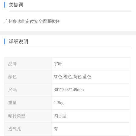
关键词
广州多功能定位安全帽哪家好
详细说明
品牌
宇叶
颜色
红色,橙色,黄色,蓝色
尺码
301*228*149mm
重量
1.3kg
帽衬类型
鸭舌型
透气孔
有