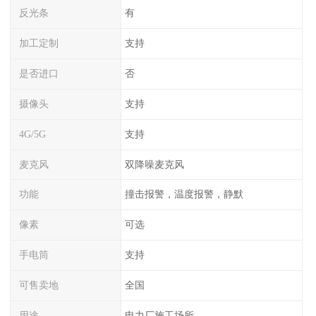
反光条
有
加工定制
支持
是否进口
否
摄像头
支持
4G/5G
支持
麦克风
双降噪麦克风
功能
撞击报警，温度报警，静默
像素
可选
手电筒
支持
可售卖地
全国
用途
电力厂施工场所