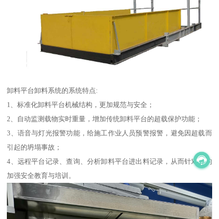
卸料平台卸料系统的系统特点:
1、标准化卸料平台机械结构，更加规范与安全；
2、自动监测载物实时重量，增加传统卸料平台的超载保护功能；
3、语音与灯光报警功能，给施工作业人员预警报警，避免因超载而
引起的坍塌事故；
4、远程平台记录、查询、分析卸料平台进出料记录，从而针对性的
加强安全教育与培训。