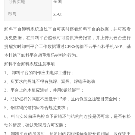
可售卖地
全国
型号
xl-6t
卸料平台卸料系统通过平台可实时察看卸料平台的数据，并可察看
历史数据，在卸料平台超载时可提供声光报警，并上传到云台进行
提醒实时卸料平台工作数据通过GPRS传输至云平台和手机APP、基
本杜绝了卸料平台超重堆码材料的行为。
卸料平台卸料系统注意事项：
1、 卸料平台的制作应由电焊工进行；
2、所要求的焊缝不得有脱焊、漏焊、焊缝应饱满；
3、平台上的木板应满铺，并用8铅丝绑牢；
4、防护栏杆的高度不应低于1.5米，且内侧应立挂密目安全网；
5、钢丝绳的锚扣应符合规范要求；
6、料台安装前应先检查予留锚环与结构的连接是否可靠，是否有松
动的情况，确认无误后方可安装；
7、卸料平台的吊装时，起吊用的四根钢丝绳应长短相同，以保证平