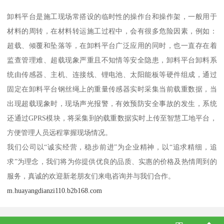
卸料平台是施工现场常搭设的临时性的操作台和操作架，一般用于
材料的周转，在材料转运施工过程中，会有很多危险因素，例如：
超载、倾覆和坠落等，在卸料平台广泛应用的同时，也一直存在着
监查管理难、超载现象严重且不知情等安全隐患，卸料平台卸料系
统由传感器、主机、连接线、锂电池、太阳能板等硬件组成，通过
固定在卸料平台钢丝绳上的重量传感器实时采集当前载重数据，当
出现超载现象时，现场声光报警，有效预防安全事故的发生，系统
还通过GPRS模块，将采集到的载重数据实时上传至智慧工地平台，
方便管理人员远程掌握现场情况。
我们公司以“诚实经营，稳步前进”为企业精神，以“追求精细，追
求”为理念，我们将为你提供优良的品质、实惠的价格及热情周到的
服务，真诚的欢迎新老朋友们来电咨询并与我们合作。
m.huayangdianzi110.b2b168.com