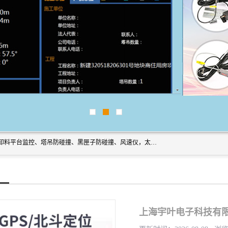
上海宇叶电子科技有限公司是吊钩视频监控、升降机监控、卸料平台监控、塔吊防碰撞、黑匣子防碰撞、风速仪，太阳能障碍灯安全提示灯等一系列升降机的常用配件产品专业研发生产加工的公司，拥有完整、科学的质量管理体系。
上海宇叶电子科技有限