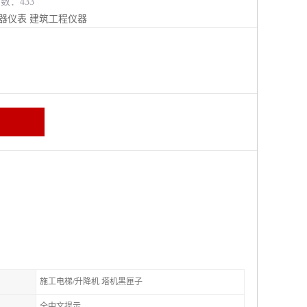
览数：433
器仪表
建筑工程仪器
施工电梯/升降机 塔机黑匣子
全中文提示