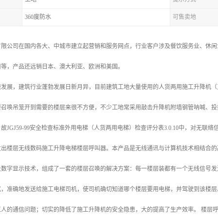
360度防水
可售卖地
有限公司在国内各大、中城市建立起营销和服务网点，行业客户涉及餐饮服务业、休闲
司等，产品还远销日本、澳大利亚、欧洲和美国。
速发展，建筑行业蓬勃发展日新月异，目前建筑工地大量使用的人货两用施工升降机（
要召唤吊笼开到需要的楼层来很不方便，不少工地常采用敲击升降机附墙钢管呐喊、投
故JGJ59-99安全检查标准外用电梯（人货两用电梯）检查评分表3.0.10中，对无联
发出楼层无线数码施工升降电梯楼层呼叫器。本产品是无线通讯与计算机技术相结合的
及数字显示技术，组成了一套的楼层召唤的解决方案：每一楼层装都有一个无线信号发
，准确地发送给施工电梯司机，使司机确切知道哪个楼层要用电梯，并驾驶到该楼层。本
工人的通信问题；切实的降低了施工升降机的安全隐患，大的提高了生产效率。 楼层