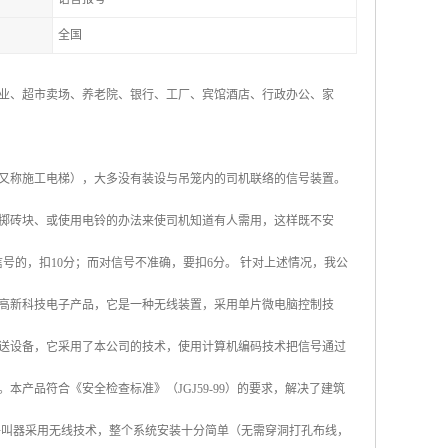
全国
业、超市卖场、养老院、银行、工厂、宾馆酒店、行政办公、家
又称施工电梯），大多没有装设与吊笼内的司机联络的信号装置。
掷砖块、或使用电铃的办法来使司机知道有人需用，这样既不安
络信号的，扣10分；而对信号不准确，要扣6分。 针对上述情况，我公
高新科技电子产品，它是一种无线装置，采用单片微电脑控制技
送设备，它采用了本公司的技术，使用计算机编码技术把信号通过
产品符合《安全检查标准》（JGJ59-99）的要求，解决了建筑
呼叫器采用无线技术，整个系统安装十分简单（无需穿洞打孔布线，