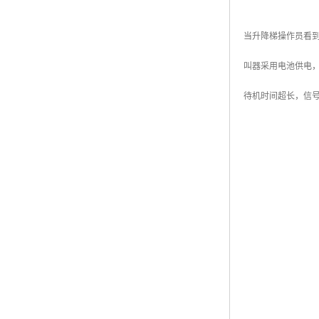
当升降梯操作员看到
叫器采用电池供电，
待机时间超长，信