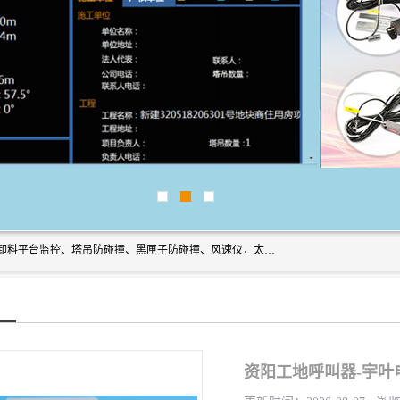
上海宇叶电子科技有限公司是吊钩视频监控、升降机监控、卸料平台监控、塔吊防碰撞、黑匣子防碰撞、风速仪，太阳能障碍灯安全提示灯等一系列升降机的常用配件产品专业研发生产加工的公司，拥有完整、科学的质量管理体系。
资阳工地呼叫器-宇叶