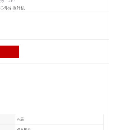
览数：410
程机械
提升机
99层
语音报号