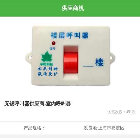
供应商机
无锡呼叫器供应商-室内呼叫器
浏览次数：
451
次
产品规格：
发货地:
上海市嘉定区