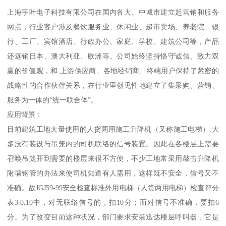
上海宇叶电子科技有限公司在国内各大、中城市建立起营销和服务
网点，行业客户涉及餐饮服务业、休闲业、超市卖场、养老院、银
行、工厂、宾馆酒店、行政办公、家庭、学校、建筑公司等，产品
还远销日本、澳大利亚、欧洲等。公司始终坚持恪守诚信、致力双
赢的价值观，和.上游供应商、各地经销商、终端用户保持了紧密的
战略性的合作伙伴关系，在行业里创见性地建立了集采购、营销、
服务为一体的“统一联合体”。
应用背景：
目前建筑工地大量使用的人货两用施工升降机（又称施工电梯）,大
多没有装设与吊笼内的司机联络的信号装置。因此在各楼层上需要
召唤吊笼开到需要的楼层来很不方便，不少工地常采用敲击升降机
附墙钢管的办法来使司机知道有人需用，这样既不安全，信号又不
准确。故JGJ59-99安全检查标准外用电梯（人货两用电梯）检查评分
表3.0.10中，对无联络信号的，扣10分；而对信号不准确，要扣6
分。为了改变目前这种状况，部门要求安装迅达楼层呼叫器，它是