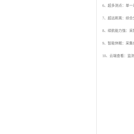
6、超多测点：单一
7、超远距离：综
8、续航能力强：采
9、智能休眠：采
10、云端查看：监