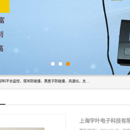
上海宇叶电子科技有限公司是吊钩视频监控、升降机监控、卸料平台监控、塔吊防碰撞、黑匣子防碰撞、风速仪，太阳能障碍灯安全提示灯等一系列升降机的常用配件产品专业研发生产加工的公司，拥有完整、科学的质量管理体系。
上海宇叶电子科技有限