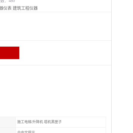
览数：480
器仪表
建筑工程仪器
施工电梯/升降机 塔机黑匣子
全中文提示