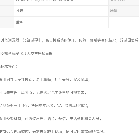
套装
质量
全国
实时监测混凝土浇筑过程中，高支模系统的轴压、位移、倾斜等变化情况，超过阈值后
因支撑系统变化过大发生垮塌事故。
统技术特点：
件采用向导式操作模式，易于掌握；标准夹具，安装简单；
备可部署在任一风险点，无需满足光学设备的可视要求；
监测频率高于1Hz，快速响应危险，实时监测现场情况；
备采用预警机制，可通过声光、语音、短信、电话通知相关人员；
统支持远程现场监控，无需去到施工现场，便可实时掌握现场情况。