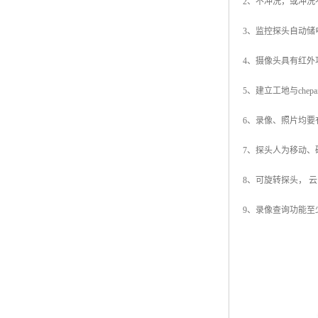
2、不冲洗，或冲洗
3、监控探头自动
4、摄像头具有红外
5、建立工地与che
6、录像、照片均要
7、探头人为移动、
8、可旋转探头， 
9、录像查询功能至