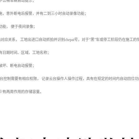
不合格车辆自动提示；
储电，意外断电后报警，并有二到三小时自动录像功能；
功能， 便于夜间录像；
pai对应关系， 工地出进口自动抓拍并识别chepai号，对于“黑”车或停工阶段仍在施工
有日期时间、区域、工地名称；
破坏、断电自动报警；
云台控制需要有相应权限， 记录云台操作人操作过程，具有在规定的时间内自动回位
少有两周作用的存储容量。