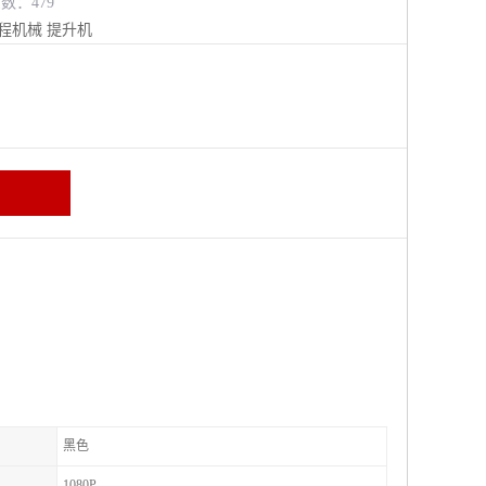
览数：479
程机械
提升机
黑色
1080P