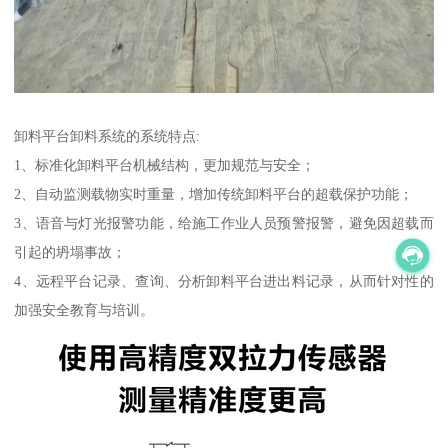
卸料平台卸料系统的系统特点:
1、标准化卸料平台机械结构，更加规范与安全；
2、自动监测载物实时重量，增加传统卸料平台的超载保护功能；
3、语音与灯光报警功能，给施工作业人员预警报警，避免因超载而
引起的坍塌事故；
4、远程平台记录、查询、分析卸料平台进出料记录，从而针对性的
加强安全教育与培训。