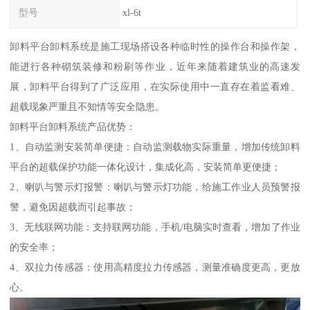
型号
xl-6t
卸料平台卸料系统是施工现场搭设各种临时性的操作台和操作架，
能进行各种砌筑装修和粉刷等作业，近年来随着建筑业的高速发
展，卸料平台得到了广泛应用，在实际使用中一直存在着监看难、
超载现象严重且不知情等安全隐患。
卸料平台卸料系统产品优势：
1、自动监测安装简单便捷：自动监测载物实际重量，增加传统卸料
平台的超载保护功能一体化设计，集成化高，安装简单更便捷；
2、喇叭与警示灯报警：喇叭与警示灯功能，给施工作业人员预警报
警，避免因超载而引起事故；
3、无线联网功能：支持联网功能，手机/电脑实时查看，增加了作业
的安全率；
4、双拉力传感器：使用高精度拉力传感器，测量准确度更高，更放
心。