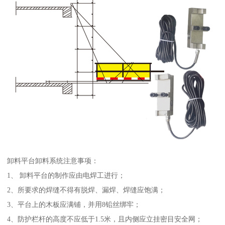
卸料平台卸料系统注意事项：
1、 卸料平台的制作应由电焊工进行；
2、所要求的焊缝不得有脱焊、漏焊、焊缝应饱满；
3、平台上的木板应满铺，并用8铅丝绑牢；
4、防护栏杆的高度不应低于1.5米，且内侧应立挂密目安全网；