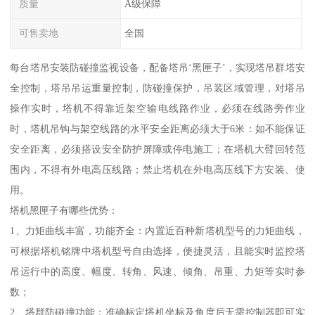
质量
A级保障
可售卖地
全国
每台塔吊安装防碰撞监视设备，配备塔吊‘黑匣子’，实现塔吊群塔安
全控制，塔吊吊运重量控制，防碰撞保护，吊装区域管理，对塔吊
操作实时，塔机不得靠近架空输电线路作业，必须在线路旁作业
时，塔机吊钩与架空线路的水平安全距离必须大于6米：如不能保证
安全距离，必须搭设安全防护屏障或停电施工；在塔机大臂回转范
围内，不得有外电高压线路；禁止塔机在外电高压线下方安装、使
用。
塔机黑匣子有哪些优势：
1、力矩曲线丰富，功能齐全：内置近百种新塔机型号的力矩曲线，
可根据塔机铭牌中塔机型号自由选择，便捷灵活，且能实时监控塔
吊运行中的高度、幅度、转角、风速、倾角、吊重、力矩等实时参
数；
2、塔群防碰撞功能：准确标定塔机坐标及角度后无需控制器即可实