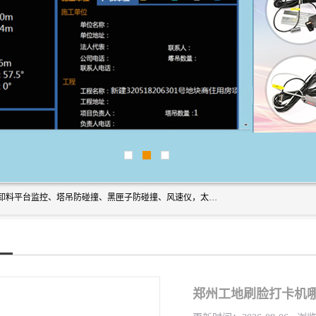
上海宇叶电子科技有限公司是吊钩视频监控、升降机监控、卸料平台监控、塔吊防碰撞、黑匣子防碰撞、风速仪，太阳能障碍灯安全提示灯等一系列升降机的常用配件产品专业研发生产加工的公司，拥有完整、科学的质量管理体系。
郑州工地刷脸打卡机