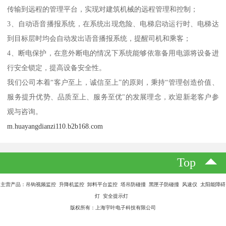
传输到远程的管理平台，实现对建筑机械的远程管理和控制；
3、自动语音播报系统，在系统出现危险、电梯启动运行时、电梯达
到目标层时均会自动发出语音播报系统，提醒司机和乘客；
4、断电保护，在意外断电的情况下系统能够依靠备用电源将设备进
行安全锁定，提高设备安全性。
我们公司本着“客户至上，诚信至上”的原则，秉持“管理创造价值、
服务提升优势、品质至上、服务至优"的发展理念，欢迎新老客户参
观与咨询。
m.huayangdianzi110.b2b168.com
Top
主营产品：吊钩视频监控 升降机监控 卸料平台监控 塔吊防碰撞 黑匣子防碰撞 风速仪 太阳能障碍
灯 安全提示灯
版权所有：上海宇叶电子科技有限公司