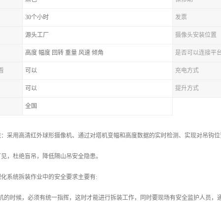
30个小时
发票
源头工厂
摄像头安装位置
高度 幅度 回转 重量 风速 倾角
是否可以连接平
看
可以
充电方式
可以
提升方式
全国
：采用高清红外球形摄像机、通过对塔机变幅和高度数据的实时检测、实现对吊钩位置
可见，杜绝盲吊，降低隔山吊安全隐患。
化系统拆装作业中的安全要求主要有:
塔机的时候，必须有统一指挥，这时才能进行拆装工作，同时要现场有安全监护人员，
；