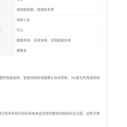
增值税普票、增值税专票
滑轮小车
台
可以
接触充电、无线充电、太阳能板充电
报警音
的智能追踪，智能控制高清摄像头自动变焦，360度无死角追踪拍
通过塔吊吊钩可视化系统来监控塔机整体的装拆的全过程，这样才算