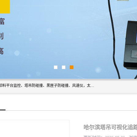
上海宇叶电子科技有限公司是吊钩视频监控、升降机监控、卸料平台监控、塔吊防碰撞、黑匣子防碰撞、风速仪，太阳能障碍灯安全提示灯等一系列升降机的常用配件产品专业研发生产加工的公司，拥有完整、科学的质量管理体系。
哈尔滨塔吊可视化追踪