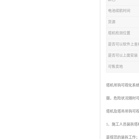
电池续航时间
货源
塔机检测位置
是否可以软件上查
是否可以上面安装
可售卖地
塔机吊钩可视化系统
摄，危险状况随时
塔机及塔吊吊钩可视
1、施工人员装拆
是规范的装拆工作