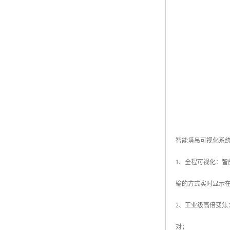
智能塔吊可视化系
1、全程可视化：
输的方式实时显示
2、工业级高倍变焦
对；