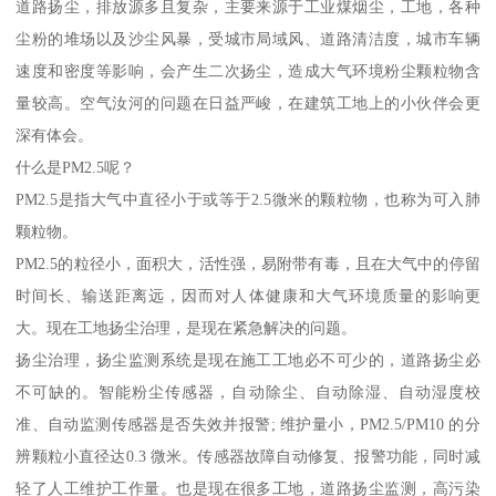
道路扬尘，排放源多且复杂，主要来源于工业煤烟尘，工地，各种
尘粉的堆场以及沙尘风暴，受城市局域风、道路清洁度，城市车辆
速度和密度等影响，会产生二次扬尘，造成大气环境粉尘颗粒物含
量较高。空气汝河的问题在日益严峻，在建筑工地上的小伙伴会更
深有体会。
什么是PM2.5呢？
PM2.5是指大气中直径小于或等于2.5微米的颗粒物，也称为可入肺
颗粒物。
PM2.5的粒径小，面积大，活性强，易附带有毒，且在大气中的停留
时间长、输送距离远，因而对人体健康和大气环境质量的影响更
大。现在工地扬尘治理，是现在紧急解决的问题。
扬尘治理，扬尘监测系统是现在施工工地必不可少的，道路扬尘必
不可缺的。智能粉尘传感器，自动除尘、自动除湿、自动湿度校
准、自动监测传感器是否失效并报警; 维护量小，PM2.5/PM10 的分
辨颗粒小直径达0.3 微米。传感器故障自动修复、报警功能，同时减
轻了人工维护工作量。也是现在很多工地，道路扬尘监测，高污染