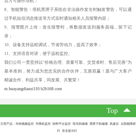
后方可操作培机；
8、智能警告：塔机黑匣子系统在非法操作发生时触发警告，可以通
过手机短信消息推送等方式实时通知相关人员报警内容；
9、报警图片上传：发生报警时，将数据发送到服务器端，留下记
录；
10、设备支持远程调试，节省劳动力，提高了效率；
11、支持语音对讲，便于远程监控。
我们公司一贯坚持以“价格合理、质量可靠、交货准时、售后完善”为
基本准则，努力成为您忠实的合作伙伴，互惠双赢！愿与广大客户
精诚合作、利益共享，同发展、共繁荣！
m.huayangdianzi110.b2b168.com
Top
主营产品：吊钩视频监控 升降机监控 卸料平台监控 塔吊防碰撞 黑匣子防碰撞 风速仪 太阳能障碍
灯 安全提示灯