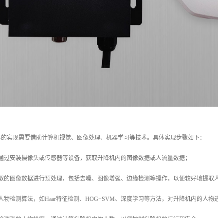
术的实现需要借助计算机视觉、图像处理、机器学习等技术。具体实现步骤如下：
：通过安装摄像头或传感器等设备，获取升降机内的图像数据或人流量数据；
获取的图像数据进行预处理，包括去噪、图像增强、边缘检测等操作，以便较好地提取
人物检测算法，如Haar特征检测、HOG+SVM、深度学习等方法，对升降机内的人物