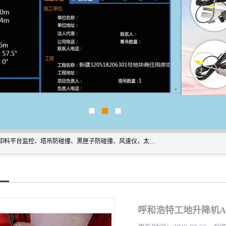
上海宇叶电子科技有限公司是吊钩视频监控、升降机监控、卸料平台监控、塔吊防碰撞、黑匣子防碰撞、风速仪，太阳能障碍灯安全提示灯等一系列升降机的常用配件产品专业研发生产加工的公司，拥有完整、科学的质量管理体系。
呼和浩特工地升降机A