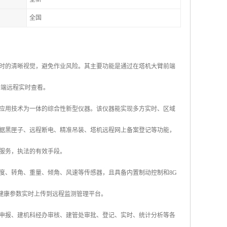
全国
时的清晰视觉，避免作业风险。其主要功能是通过在塔机大臂前端
户端远程实时查看。
应用技术为一体的综合性新型仪器。该仪器能实现多方实时、区域
据黑匣子、远程断电、精准吊装、塔机远程网上备案登记等功能，
服务，执法的有效手段。
度、转角、重量、倾角、风速等传感器，且具备内置制动控制和8G
种健康参数实时上传到远程监测管理平台。
申报、建机科经办审核、建管处审批、登记、实时、统计分析等各