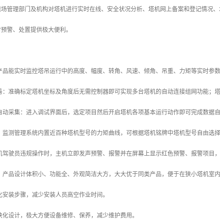
现场管理部门及机构对塔机进行实时在线、安全状况分析、塔机网上备案和登记情况、
时预警、处置提供极大便利。
本产品能实时监控塔吊运行中的高度、幅度、转角、风速、倾角、吊重、力矩等实时参
完善：准确标定塔机坐标及角度后无需控制器即可实现多台塔机的自动连接组网功能；
据自动采集：进入调试界面后，选定项目然后开启塔机各项基本运行动作即可完成数据
富：监测管理系统内置近百种塔机型号的力矩曲线，可根据塔机铭牌中塔机型号自由选
塔机驾驶员违规操作时，主机立即发声预警、报警并在屏幕上显示红色预警、报警项目
理：产品设计体积小、功能全、外观简洁大方，大大优于同类产品，便于在狭小塔机室
简化安装步骤，减少安装人员高空作业时间。
模块化设计，极大方便设备维修、保养，减少维护费用。