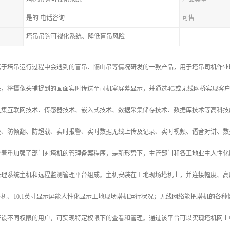
是的 电话咨询
可售
塔吊吊钩可视化系统、降低盲吊风险
基于培吊运行过程中会遇到的盲吊、隔山吊等情况研发的一款产品，用于塔吊司机作业
头，将摄像头捕捉到的画面实时传送至司机室屏幕显示，并通过4G或无线网桥实现客
是集互联网技术、传感器技术、嵌入式技术、数据采集储存技术、数据库技术等高科技
撞、防倾翻、防超载、实时报警、实时数据无线上传及记录、实时视频、语音对讲、数
台着重加强了部门对塔机的管理备案程序，是新形势下，主管部门和各工地业主人性化
管理系统主机和远程监测管理平台组成。主机安装在工地现场塔机上，并连接幅度、高
机、10.1英寸显示屏能人性化显示工地现场塔机运行状况；无线网络能把塔机的各
开设不同权限的用户，可实现特定权限下的查看和管理。通过该平台可以实现塔机网上