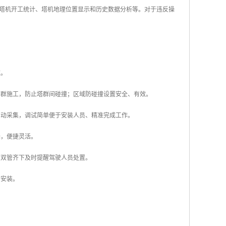
塔机开工统计、塔机地理位置显示和历史数据分析等。对于违反操
数。
塔群施工，防止塔群间碰撞；区域防碰撞设置安全、有效。
自动采集，调试简单便于安装人员、精准完成工作。
择，便捷灵活。
，双管齐下及时提醒驾驶人员处置。
内安装。