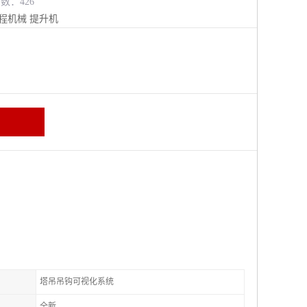
览数：426
程机械
提升机
塔吊吊钩可视化系统
全新