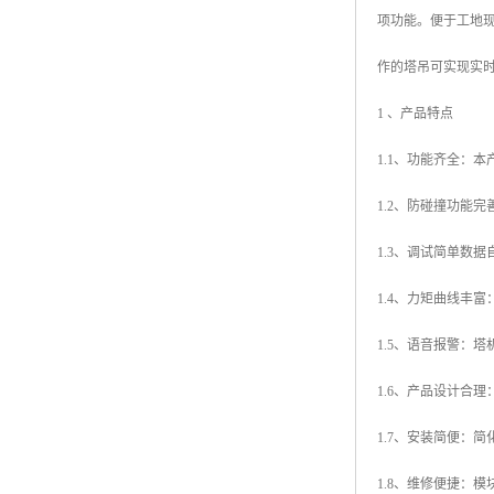
项功能。便于工地
作的塔吊可实现实
1 、产品特点
1.1、功能齐全：
1.2、防碰撞功能
1.3、调试简单数
1.4、力矩曲线丰
1.5、语音报警：
1.6、产品设计合
1.7、安装简便：
1.8、维修便捷：