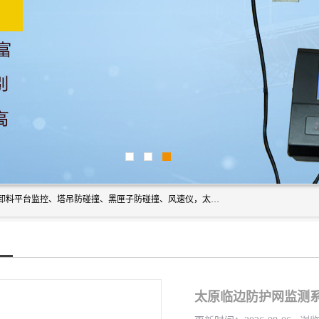
上海宇叶电子科技有限公司是吊钩视频监控、升降机监控、卸料平台监控、塔吊防碰撞、黑匣子防碰撞、风速仪，太阳能障碍灯安全提示灯等一系列升降机的常用配件产品专业研发生产加工的公司，拥有完整、科学的质量管理体系。
太原临边防护网监测