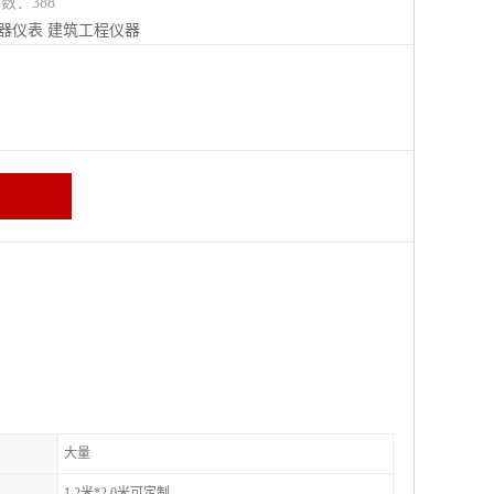
览数：388
器仪表
建筑工程仪器
大量
1.2米*2.0米可定制