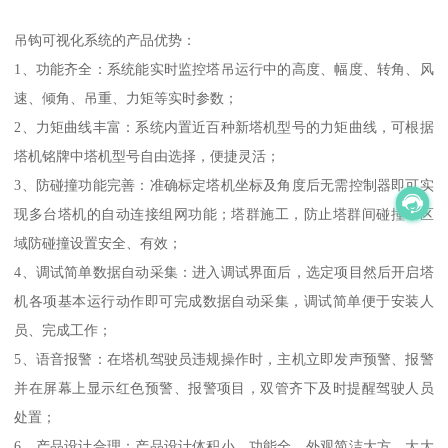
吊钩可视化系统的产品优势：
1、功能齐全：系统能实时监控塔吊运行中的高度、幅度、转角、风
速、倾角、吊重、力矩等实时参数；
2、力矩曲线丰富：系统内置近百种新塔机型号的力矩曲线，可根据
塔机铭牌中塔机型号自由选择，便捷灵活；
3、防碰撞功能完善：准确标定塔机坐标及角度后无需控制器即可实
现多台塔机的自动连接组网功能；塔群施工，防止塔群间碰撞；区
域防碰撞设置安全、有效；
4、调试简单数据自动采集：进入调试界面后，选定项目然后开启塔
机各项基本运行动作即可完成数据自动采集，调试简单便于安装人
员、完成工作；
5、语音报警：在塔机驾驶员违规操作时，主机立即发声预警、报警
并在屏幕上显示红色预警、报警项目，双管齐下及时提醒驾驶人员
处置；
6、产品设计合理：产品设计体积小、功能全、外观简洁大方，大大