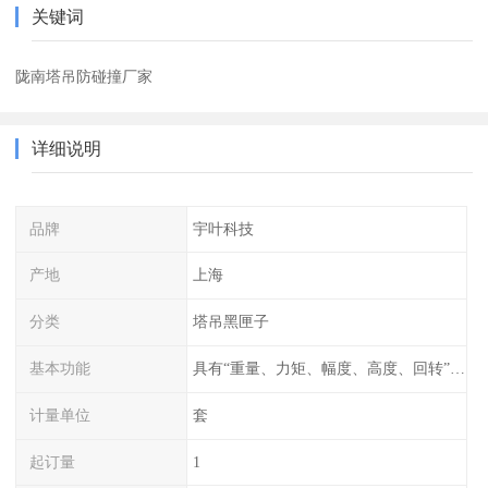
关键词
陇南塔吊防碰撞厂家
详细说明
品牌
宇叶科技
产地
上海
分类
塔吊黑匣子
基本功能
具有“重量、力矩、幅度、高度、回转”等参数的显示、记录、报警功能。
计量单位
套
起订量
1