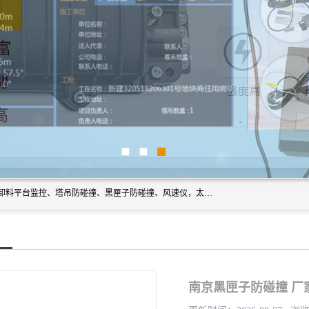
上海宇叶电子科技有限公司是吊钩视频监控、升降机监控、卸料平台监控、塔吊防碰撞、黑匣子防碰撞、风速仪，太阳能障碍灯安全提示灯等一系列升降机的常用配件产品专业研发生产加工的公司，拥有完整、科学的质量管理体系。
南京黑匣子防碰撞 厂