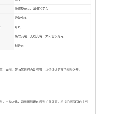
增值税普票、增值税专票
滑轮小车
台
可以
接触充电、无线充电、太阳能板充电
报警音
率、光圈、转向等进行自动调节，以保证近距离的视觉效果。
钩，自动对焦，司机可清晰的看到拍摄画面，根据拍摄画面自主判