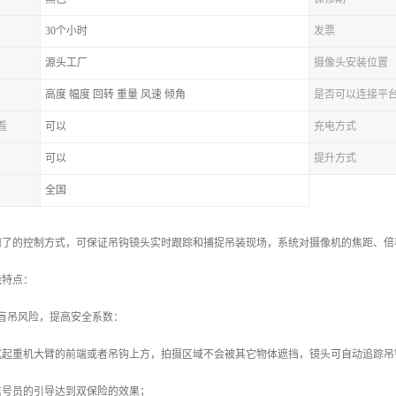
30个小时
发票
源头工厂
摄像头安装位置
高度 幅度 回转 重量 风速 倾角
是否可以连接平
看
可以
充电方式
可以
提升方式
全国
用了的控制方式，可保证吊钩镜头实时跟踪和捕捉吊装现场，系统对摄像机的焦距、倍
能特点：
盲吊风险，提高安全系数：
式起重机大臂的前端或者吊钩上方，拍摄区域不会被其它物体遮挡，镜头可自动追踪吊
信号员的引导达到双保险的效果；