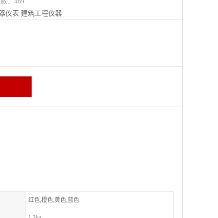
览数：469
器仪表
建筑工程仪器
红色,橙色,黄色,蓝色
1.3kg