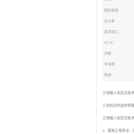
帽衬类型
反光条
是否进口
4G/5G
功能
手电筒
用途
工地帽人员定位技
人员的实时监控和
工地帽人员定位技
1、提高工地安全