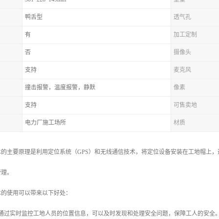
鸭舌型
透气孔
有
加工定制
否
摄像头
支持
麦克风
撞击报警，温度报警，静默
像素
支持
可售卖地
电力厂施工场所
材质
术的主要原理是利用定位系统（GPS）和无线通信技术，将定位设备安装在工地帽上
管理。
术的使用可以带来以下好处：
：通过实时监控工地人员的位置信息，可以及时发现和处理安全问题，保障工人的安全