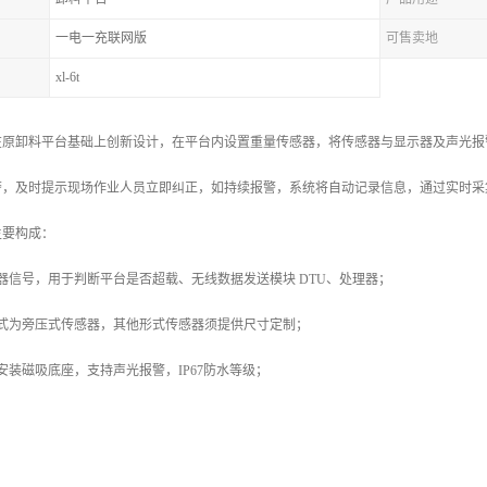
一电一充联网版
可售卖地
xl-6t
在原卸料平台基础上创新设计，在平台内设置重量传感器，将传感器与显示器及声光报
警，及时提示现场作业人员立即纠正，如持续报警，系统将自动记录信息，通过实时采
主要构成：
器信号，用于判断平台是否超载、无线数据发送模块 DTU、处理器；
样式为旁压式传感器，其他形式传感器须提供尺寸定制；
安装磁吸底座，支持声光报警，IP67防水等级；