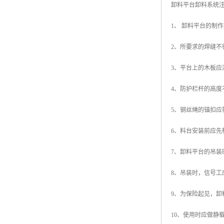
卸料平台卸料系统
1、 卸料平台的制
2、所要求的焊缝不
3、平台上的木板应
4、防护栏杆的高度
5、钢丝绳的锚扣应
6、料台安装前应
7、卸料平台的吊
8、吊装时，信号工
9、为保险起见，卸
10、使用时应做