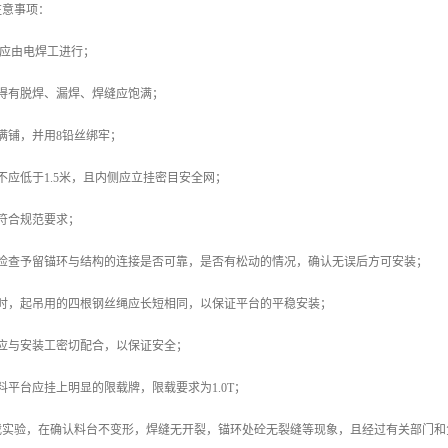
注意事项：
作应由电焊工进行；
得有脱焊、漏焊、焊缝应饱满；
满铺，并用8铅丝绑牢；
不应低于1.5米，且内侧应立挂密目安全网；
符合规范要求；
先检查予留锚环与结构的连接是否可靠，是否有松动的情况，确认无误后方可安装；
装时，起吊用的四根钢丝绳应长短相同，以保证平台的平稳安装；
应与安装工密切配合，以保证安全；
料平台应挂上明显的限载牌，限载要求为1.0T；
静载实验，在确认料台不变形，焊缝无开裂，锚环处砼无裂缝等现象，且经过有关部门