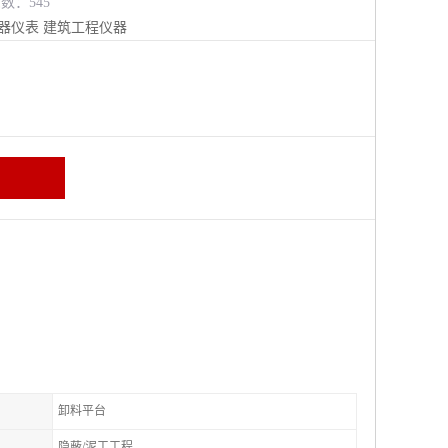
览数：545
器仪表
建筑工程仪器
卸料平台
隐蔽/泥工工程