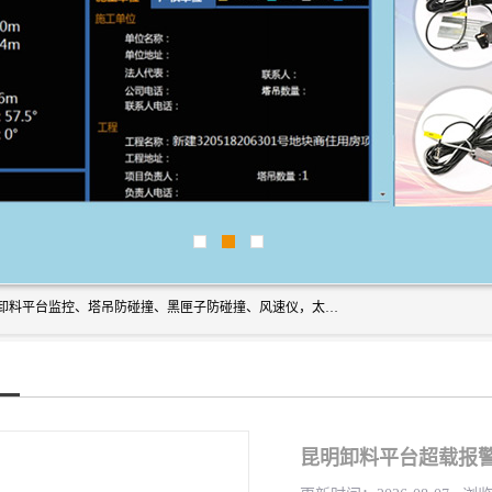
上海宇叶电子科技有限公司是吊钩视频监控、升降机监控、卸料平台监控、塔吊防碰撞、黑匣子防碰撞、风速仪，太阳能障碍灯安全提示灯等一系列升降机的常用配件产品专业研发生产加工的公司，拥有完整、科学的质量管理体系。
昆明卸料平台超载报