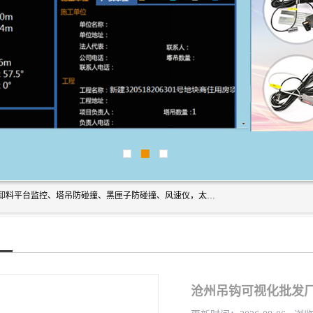
上海宇叶电子科技有限公司是吊钩视频监控、升降机监控、卸料平台监控、塔吊防碰撞、黑匣子防碰撞、风速仪，太阳能障碍灯安全提示灯等一系列升降机的常用配件产品专业研发生产加工的公司，拥有完整、科学的质量管理体系。
沧州吊钩可视化批发