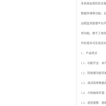
本系统由塔机安全
数据存储等功能；主
远程监测管理平台
项功能。便于工地
作的塔吊可实现实
1 、产品特点
1.1、功能齐全：
1.2、防碰撞功能
1.3、调试简单数
1.4、力矩曲线丰
1.5、语音报警：