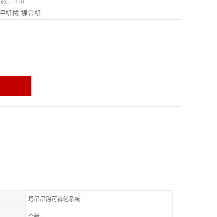
览数：418
程机械
提升机
塔吊吊钩可视化系统
全新