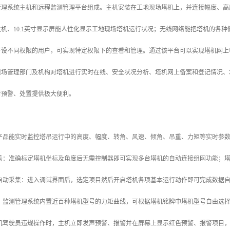
管理系统主机和远程监测管理平台组成。主机安装在工地现场塔机上，并连接幅度、高
机、10.1英寸显示屏能人性化显示工地现场塔机运行状况；无线网络能把塔机的各
开设不同权限的用户，可实现特定权限下的查看和管理。通过该平台可以实现塔机网上
现场管理部门及机构对塔机进行实时在线、安全状况分析、塔机网上备案和登记情况、
时预警、处置提供极大便利。
本产品能实时监控塔吊运行中的高度、幅度、转角、风速、倾角、吊重、力矩等实时参
完善：准确标定塔机坐标及角度后无需控制器即可实现多台塔机的自动连接组网功能；
据自动采集：进入调试界面后，选定项目然后开启塔机各项基本运行动作即可完成数据
富：监测管理系统内置近百种塔机型号的力矩曲线，可根据塔机铭牌中塔机型号自由选
塔机驾驶员违规操作时，主机立即发声预警、报警并在屏幕上显示红色预警、报警项目