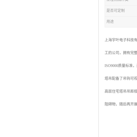
是否可定制
用途
上海宇叶电子科技
工的公司，拥有完
ISO9000质量标
塔吊配备了吊钩可
高层住宅塔吊吊距
阻碍物，随后再开