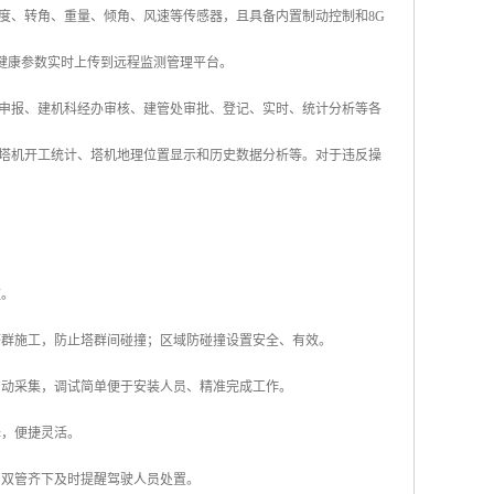
度、转角、重量、倾角、风速等传感器，且具备内置制动控制和8G
种健康参数实时上传到远程监测管理平台。
申报、建机科经办审核、建管处审批、登记、实时、统计分析等各
塔机开工统计、塔机地理位置显示和历史数据分析等。对于违反操
数。
塔群施工，防止塔群间碰撞；区域防碰撞设置安全、有效。
自动采集，调试简单便于安装人员、精准完成工作。
择，便捷灵活。
，双管齐下及时提醒驾驶人员处置。