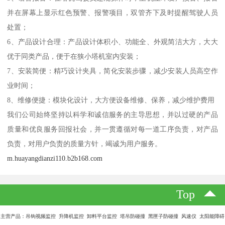
并在屏幕上显示红色预警、报警项目，双管齐下及时提醒驾驶人员
处置；
6、产品设计合理：产品设计体积小、功能全、外观简洁大方，大大
优于同类产品，便于在狭小塔机室内安装；
7、安装简便：精巧设计夹具，简化安装步骤，减少安装人员高空作
业时间；
8、维修便捷：模块化设计，大方便设备维修、保养，减少维护费用
我们公司始终坚持以科学和诚信服务的主导思想，并以过硬的产品
质量和优良服务回报社会，并一贯遵循对每一道工序负责，对产品
负责，对用户负责的质量方针，竭诚为用户服务。
m.huayangdianzi110.b2b168.com
Top
主营产品：吊钩视频监控 升降机监控 卸料平台监控 塔吊防碰撞 黑匣子防碰撞 风速仪 太阳能障碍