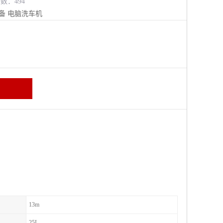
览数：494
备
电脑洗车机
13m
25L