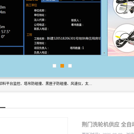
上海宇叶电子科技有限公司是吊钩视频监控、升降机监控、卸料平台监控、塔吊防碰撞、黑匣子防碰撞、风速仪，太阳能障碍灯安全提示灯等一系列升降机的常用配件产品专业研发生产加工的公司，拥有完整、科学的质量管理体系。
荆门洗轮机供应 全自